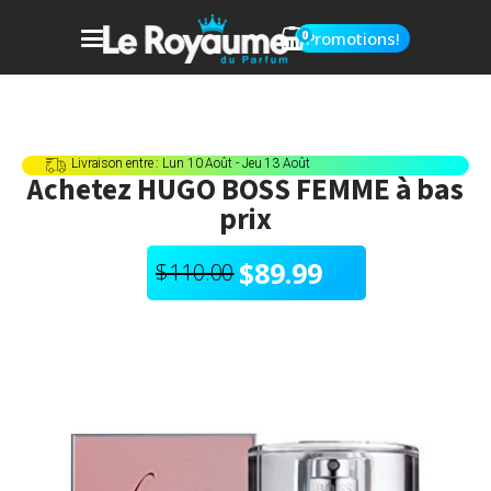
0
Promotions!
Livraison entre : Lun 10 Août - Jeu 13 Août
Achetez
HUGO BOSS FEMME
à bas
prix
$
89.99
$
110.00
Le
Le
prix
prix
initial
actuel
était :
est :
$110.00.
$89.99.