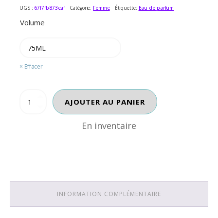
UGS :
67f7fb873eaf
Catégorie:
Femme
Étiquette:
Eau de parfum
Volume
Effacer
En inventaire
quantité
AJOUTER AU PANIER
de
HUGO
En inventaire
BOSS
FEMME
INFORMATION COMPLÉMENTAIRE