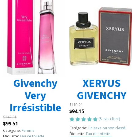
Givenchy
XERYUS
Very
GIVENCHY
Irrésistible
$
110.21
Le
Le
$
94.15
$
142.31
prix
prix
(
6
avis client)
Le
Le
$
99.51
initial
actuel
Noté
6
5.00
Catégorie:
Unisexe ou non classé
prix
prix
Catégorie:
Femme
sur 5
était :
est :
Étiquette:
Eau de toilette
Étiquette:
Eau de toilette
basé sur