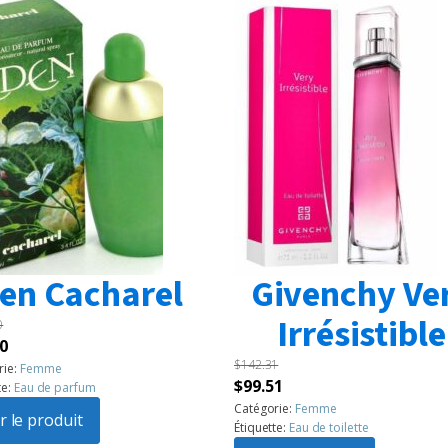
en Cacharel
Givenchy Ve
Irrésistible
0
Le
0
$
142.31
prix
rie:
Femme
Le
Le
$
99.51
te:
Eau de parfum
l
actuel
prix
prix
Catégorie:
Femme
:
r le produit
est :
Étiquette:
Eau de toilette
initial
actuel
60.
$99.50.