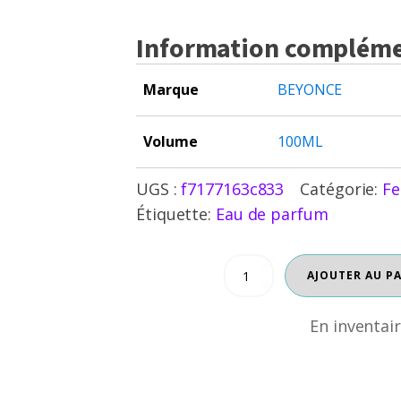
Information compléme
Marque
BEYONCE
Volume
100ML
UGS :
f7177163c833
Catégorie:
F
Étiquette:
Eau de parfum
quantité
AJOUTER AU P
En inventaire
de
BEYONCE
HEAT
En inventai