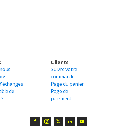
s
Clients
 nous
Suivre votre
ous
commande
d'échanges
Page du panier
dèle de
Page de
té
paiement