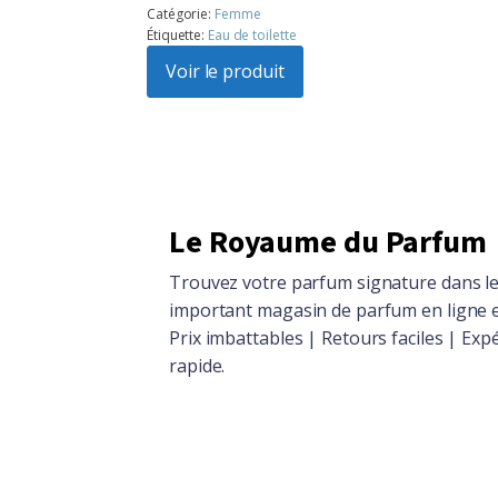
prix
prix
Catégorie:
Femme
Étiquette:
Eau de toilette
initial
actuel
était :
Voir le produit
est :
$104.86.
$94.15.
Le Royaume du Parfum
Trouvez votre parfum signature dans le
important magasin de parfum en ligne 
Prix imbattables | Retours faciles | Exp
rapide.