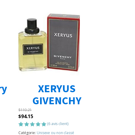
ry
XERYUS
GIVENCHY
$
110.21
Le
Le
$
94.15
prix
prix
(
6
avis client)
initial
actuel
Noté
6
5.00
Catégorie:
Unisexe ou non classé