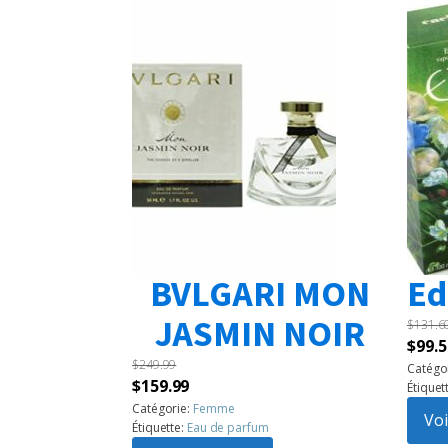
BVLGARI MON
Ed
JASMIN NOIR
$
131.6
Le
$
99.5
$
249.99
prix
Catégo
Le
Le
$
159.99
Étiquet
initia
prix
prix
Catégorie:
Femme
était 
Voi
Étiquette:
Eau de parfum
initial
actuel
$131.