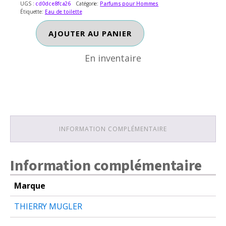
UGS :
cd0dce8fca26
Catégorie:
Parfums pour Hommes
Étiquette:
Eau de toilette
En inventaire
quantité
AJOUTER AU PANIER
de
B-
En inventaire
MEN
INFORMATION COMPLÉMENTAIRE
Information complémentaire
Marque
THIERRY MUGLER