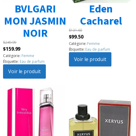
BVLGARI
Eden
MON JASMIN
Cacharel
NOIR
$
131.60
Le
Le
$
99.50
$
249.99
prix
prix
Catégorie:
Femme
Le
Le
$
159.99
Étiquette:
Eau de parfum
initial
actuel
prix
prix
Catégorie:
Femme
était :
Voir le produit
est :
Étiquette:
Eau de parfum
initial
actuel
$131.60.
$99.50.
était :
Voir le produit
est :
$249.99.
$159.99.