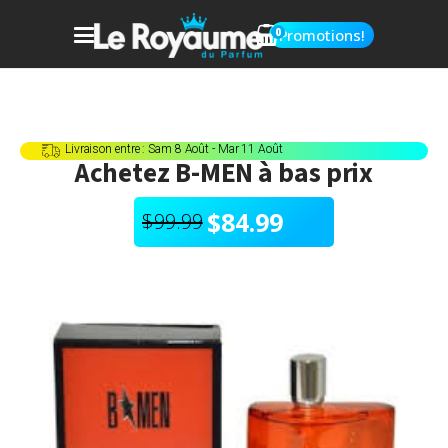
0
Promotions!
Livraison entre : Sam 8 Août - Mar 11 Août
Achetez
B-MEN
à bas prix
$
84.99
$
99.99
Le
Le
prix
prix
initial
actuel
était :
est :
$99.99.
$84.99.