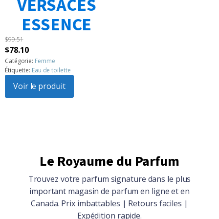
VERSACES
1
2
3
…
183
Suivant »
ESSENCE
$
99.51
Le
Le
$
78.10
prix
prix
Catégorie:
Femme
Étiquette:
Eau de toilette
initial
actuel
était :
Voir le produit
est :
$99.51.
$78.10.
Le Royaume du Parfum
Trouvez votre parfum signature dans le plus
important magasin de parfum en ligne et en
Canada. Prix imbattables | Retours faciles |
Expédition rapide.