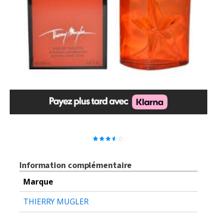
2
Noté
3.50
sur 5
basé
Information complémentaire
sur
notations
client
Marque
THIERRY MUGLER