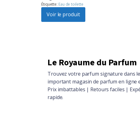
Étiquette:
Eau de toilette
initial
actuel
était :
Voir le produit
est :
$104.86.
$94.15.
Le Royaume du Parfum
Trouvez votre parfum signature dans le
important magasin de parfum en ligne 
Prix imbattables | Retours faciles | Exp
rapide.