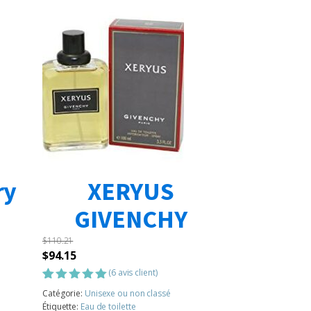
ry
XERYUS
GIVENCHY
$
110.21
Le
Le
$
94.15
prix
prix
(
6
avis client)
initial
actuel
Noté
6
5.00
Catégorie:
Unisexe ou non classé
sur 5
était :
est :
Étiquette:
Eau de toilette