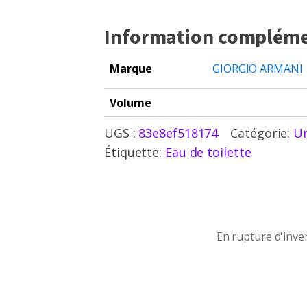
Information compléme
Marque
GIORGIO ARMANI
Volume
UGS :
83e8ef518174
Catégorie:
Un
Étiquette:
Eau de toilette
En rupture d'inventaire
En rupture d'inve