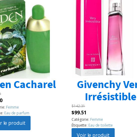
en Cacharel
Givenchy Ve
Irrésistible
0
Le
0
$
142.31
prix
rie:
Femme
Le
Le
$
99.51
te:
Eau de parfum
l
actuel
prix
prix
Catégorie:
Femme
:
r le produit
est :
Étiquette:
Eau de toilette
initial
actuel
60.
$99.50.
était :
Voir le produit
est :