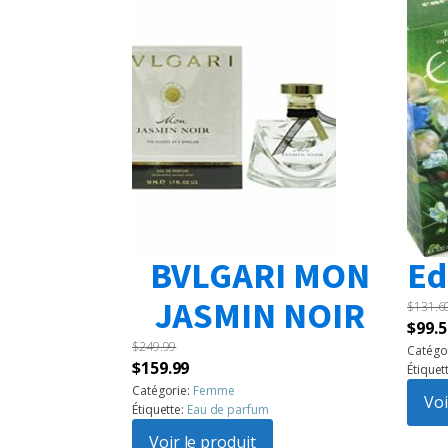
BVLGARI MON
Ed
JASMIN NOIR
$
131.6
Le
$
99.5
$
249.99
prix
Catégo
Le
Le
$
159.99
Étiquet
initia
prix
prix
Catégorie:
Femme
était 
Voi
Étiquette:
Eau de parfum
initial
actuel
$131.
était :
Voir le produit
est :