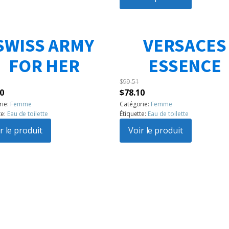
$142.31.
$99.51.
SWISS ARMY
VERSACES
FOR HER
ESSENCE
$
99.51
Le
Le
Le
0
$
78.10
prix
prix
prix
rie:
Femme
Catégorie:
Femme
te:
Eau de toilette
Étiquette:
Eau de toilette
l
actuel
initial
actuel
:
r le produit
est :
était :
Voir le produit
est :
6.
$56.70.
$99.51.
$78.10.