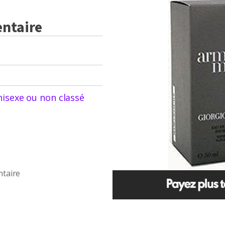
initial
actuel
ntaire
était :
est :
$88.81.
$72.75.
isexe ou non classé
ntaire