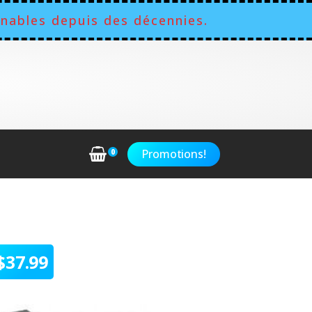
nables depuis des décennies.
Promotions!
0
$
37.99