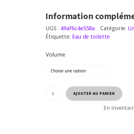
Information compléme
UGS :
49af6c4e558a
Catégorie:
Un
Étiquette:
Eau de toilette
Volume
quantité
AJOUTER AU PANIER
de
ANIMAL
En inventai
FOR
MEN