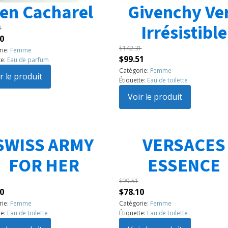
en Cacharel
Givenchy Ve
Irrésistible
0
Le
0
$
142.31
prix
rie:
Femme
Le
Le
$
99.51
te:
Eau de parfum
l
actuel
prix
prix
Catégorie:
Femme
:
r le produit
est :
Étiquette:
Eau de toilette
initial
actuel
60.
$99.50.
était :
Voir le produit
est :
$142.31.
$99.51.
SWISS ARMY
VERSACES
FOR HER
ESSENCE
$
99.51
Le
Le
Le
0
$
78.10
prix
prix
prix
rie:
Femme
Catégorie:
Femme
te:
Eau de toilette
Étiquette:
Eau de toilette
l
actuel
initial
actuel