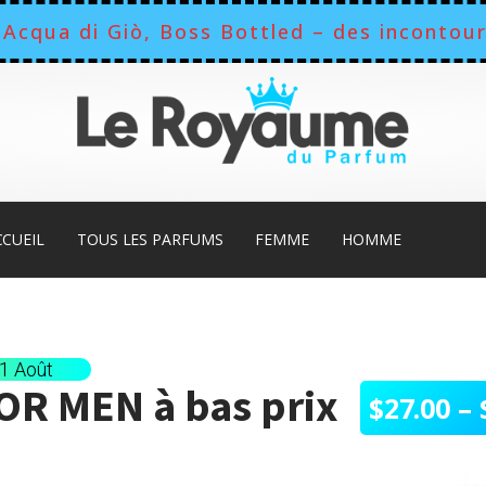
Acqua di Giò, Boss Bottled – des incontour
CCUEIL
TOUS LES PARFUMS
FEMME
HOMME
11 Août
FOR MEN
à bas prix
$
27.00
–
Plage
de