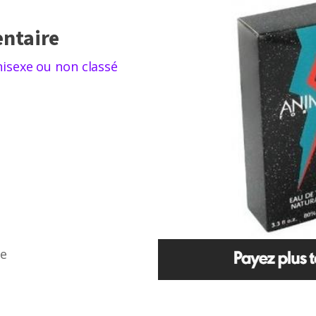
prix :
ntaire
$27.00
isexe ou non classé
à
$37.99
re