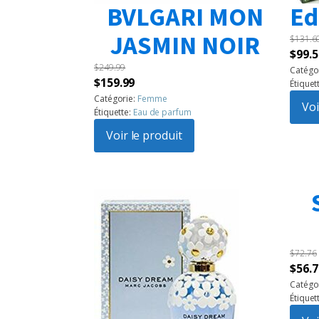
BVLGARI MON
Ed
JASMIN NOIR
$
131.6
Le
$
99.5
$
249.99
prix
Catégo
Le
Le
$
159.99
Étiquet
initia
prix
prix
Catégorie:
Femme
était 
Voi
Étiquette:
Eau de parfum
initial
actuel
$131.
était :
Voir le produit
est :
$249.99.
$159.99.
$
72.76
Le
$
56.7
prix
Catégo
Étiquet
initia