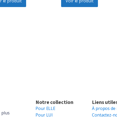
:
r le produit
est :
était :
Voir le produit
est :
6.
$56.70.
$99.51.
$78.10.
Notre collection
Liens utile
Pour ELLE
À propos de
 plus
Pour LUI
Contactez-n