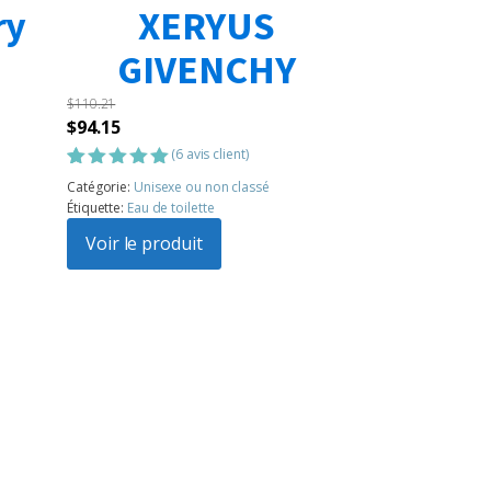
ry
XERYUS
GIVENCHY
$
110.21
Le
Le
$
94.15
prix
prix
(
6
avis client)
initial
actuel
Noté
6
5.00
Catégorie:
Unisexe ou non classé
sur 5
était :
est :
Étiquette:
Eau de toilette
basé sur
$110.21.
$94.15.
notations
Voir le produit
client
1
2
3
…
183
Suivant »