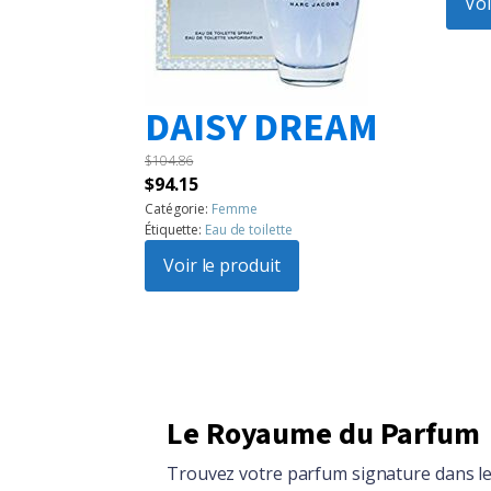
était 
Voi
$72.7
DAISY DREAM
$
104.86
Le
Le
$
94.15
prix
prix
Catégorie:
Femme
Étiquette:
Eau de toilette
initial
actuel
était :
Voir le produit
est :
$104.86.
$94.15.
Le Royaume du Parfum
Trouvez votre parfum signature dans le