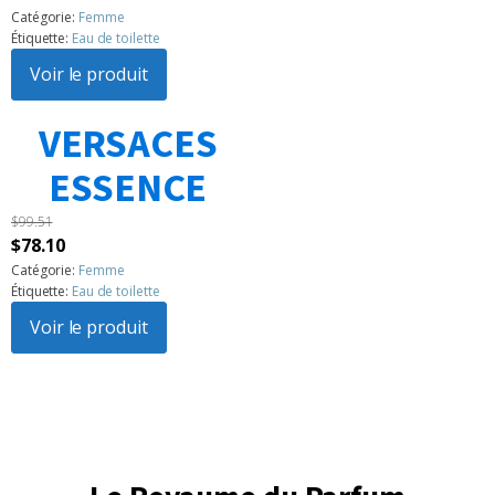
prix
prix
Catégorie:
Femme
Étiquette:
Eau de toilette
initial
actuel
était :
Voir le produit
est :
$104.86.
$94.15.
VERSACES
1
2
3
…
183
Suivant »
ESSENCE
$
99.51
Le
Le
$
78.10
prix
prix
Catégorie:
Femme
Étiquette:
Eau de toilette
initial
actuel
était :
Voir le produit
est :
$99.51.
$78.10.