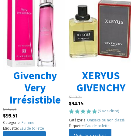
Givenchy
XERYUS
Very
GIVENCHY
Irrésistible
$
110.21
Le
Le
$
94.15
$
142.31
prix
prix
(
6
avis client)
Le
Le
$
99.51
initial
actuel
Noté
6
5.00
Catégorie:
Unisexe ou non classé
prix
prix
Catégorie:
Femme
sur 5
était :
est :
Étiquette:
Eau de toilette
Étiquette:
Eau de toilette
basé sur
initial
actuel
$110.21.
$94.15.
notations
Voir le produit