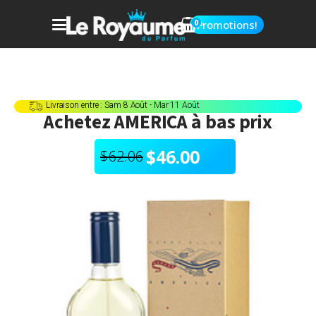
0
Promotions!
Livraison entre : Sam 8 Août - Mar 11 Août
Achetez
AMERICA
à bas prix
$
46.00
$
62.06
Le
Le
prix
prix
initial
actuel
était :
est :
$62.06.
$46.00.