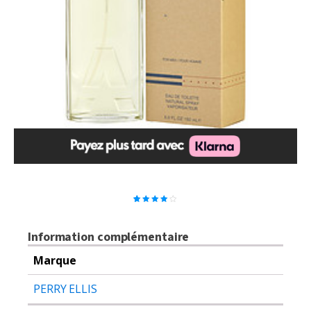
2
Noté
4.00
sur 5
basé
Information complémentaire
sur
notations
client
Marque
PERRY ELLIS