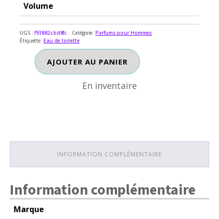
Volume
UGS :
f93882cbd8fc
Catégorie:
Parfums pour Hommes
Étiquette:
Eau de toilette
En inventaire
quantité
AJOUTER AU PANIER
de
AMERICA
En inventaire
INFORMATION COMPLÉMENTAIRE
Information complémentaire
Marque