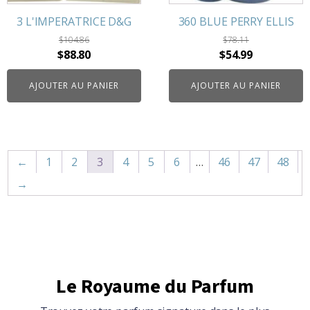
3 L'IMPERATRICE D&G
360 BLUE PERRY ELLIS
$
104.86
$
78.11
Le
Le
Le
Le
$
88.80
$
54.99
prix
prix
prix
prix
AJOUTER AU PANIER
AJOUTER AU PANIER
initial
actuel
initial
actuel
était :
est :
était :
est :
$104.86.
$88.80.
$78.11.
$54.99.
←
1
2
3
4
5
6
…
46
47
48
→
Le Royaume du Parfum