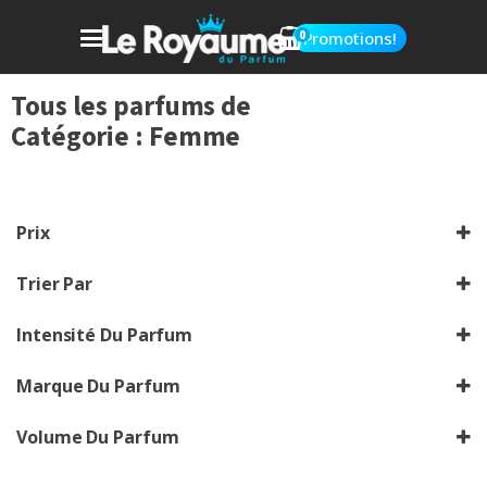
0
Promotions!
Tous les parfums de
Catégorie :
Femme
Prix
Trier Par
Sort Products
Intensité Du Parfum
Choisir
Marque Du Parfum
Chrechez vos marques
Volume Du Parfum
Choisir le volume