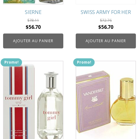
SIERNE
SWISS ARMY FOR HER
$
78.11
$
72.76
Le
Le
Le
Le
$
56.70
$
56.70
prix
prix
prix
prix
AJOUTER AU PANIER
AJOUTER AU PANIER
initial
actuel
initial
actuel
était :
est :
était :
est :
$78.11.
$56.70.
$72.76.
$56.70.
Promo!
Promo!